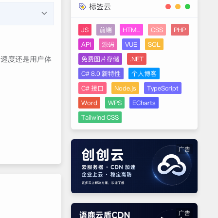
标签云
JS
前端
HTML
CSS
PHP
API
源码
VUE
SQL
传速度还是用户体
免费图片存储
.NET
C# 8.0 新特性
个人博客
C# 接口
Node.js
TypeScript
Word
WPS
ECharts
Tailwind CSS
广告
广告