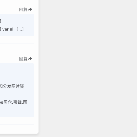
回复
{
var el =[...]
回复
理和分发图片资
ee图仓,蜜蜂,图