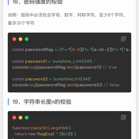
18、密码强度的校验
说明：密码中必须包含字母、数字、特称字符，至少8个字符，
最多30个字符
const
 passwordReg 
=
/
(
?
=
.
*
[
0
-
9
]
)
(
?
=
.
*
[
a
-
zA
-
Z
]
)
(
?
=
.
*
[
^
a
-
zA
-
const
password1
=
'sunshine_Lin12345..'
console
.
log
(
passwordReg
.
test
(
password1
)
)
// true
const
password2
=
'sunshineLin12345'
console
.
log
(
passwordReg
.
test
(
password2
)
)
// false
19、字符串长度n的校验
function
checkStrLength
(
n
)
{
return
new
RegExp
(
`^.{${n}}$`
)