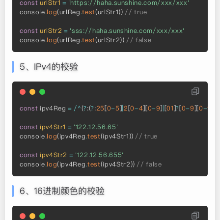
const
urlStr1
=
'https://haha.sunshine.com/xxx/xxx'
console
.
log
(
urlReg
.
test
(
urlStr1
)
)
// true
const
urlStr2
=
'sss://haha.sunshine.com/xxx/xxx'
console
.
log
(
urlReg
.
test
(
urlStr2
)
)
// false
5、IPv4的校验
const
 ipv4Reg 
=
/
^
(
?
:
(
?
:
25
[
0
-
5
]
|
2
[
0
-
4
]
[
0
-
9
]
|
[
01
]
?
[
0
-
9
]
[
0
-
9
]
?
)
const
ipv4Str1
=
'122.12.56.65'
console
.
log
(
ipv4Reg
.
test
(
ipv4Str1
)
)
// true
const
ipv4Str2
=
'122.12.56.655'
console
.
log
(
ipv4Reg
.
test
(
ipv4Str2
)
)
// false
6、16进制颜色的校验