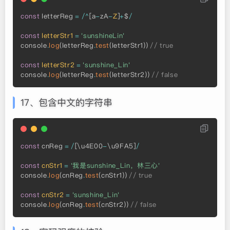
const
 letterReg 
=
/
^
[
a
-
zA
-
Z
]
+
$
/
const
letterStr1
=
'sunshineLin'
console
.
log
(
letterReg
.
test
(
letterStr1
)
)
// true
const
letterStr2
=
'sunshine_Lin'
console
.
log
(
letterReg
.
test
(
letterStr2
)
)
// false
17、包含中文的字符串
const
 cnReg 
=
/
[
\u4E00
-
\u9FA5
]
/
const
cnStr1
=
'我是sunshine_Lin，林三心'
console
.
log
(
cnReg
.
test
(
cnStr1
)
)
// true
const
cnStr2
=
'sunshine_Lin'
console
.
log
(
cnReg
.
test
(
cnStr2
)
)
// false