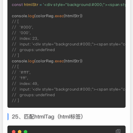
const
htmlStr
=
'<div style="background:#000;"><span style=
console
.
log
(
colorReg
.
exec
(
htmlStr
)
)
// [
//   '#000',
//   '000',
//   index: 23,
//   input: '<div style="background:#000;"><span style="colo
//   groups: undefined
// ]
console
.
log
(
colorReg
.
exec
(
htmlStr
)
)
// [
//   '#fff',
//   'fff',
//   index: 49,
//   input: '<div style="background:#000;"><span style="colo
//   groups: undefined
// ]
25、匹配htmlTag（html标签）