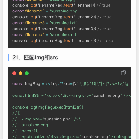
console
.
log
(
filenameReg
.
test
(
filename1
)
)
// true
const
filename2
=
'sunshine.png'
console
.
log
(
filenameReg
.
test
(
filename2
)
)
// true
const
filename3
=
'sunshine.txt'
console
.
log
(
filenameReg
.
test
(
filename3
)
)
// true
const
filename4
=
'sunshine.md'
console
.
log
(
filenameReg
.
test
(
filename4
)
)
// false
21、匹配img和src
const
 imgReg 
=
/
<
img
.
*
?
src
=
[
\
"|\']?(.*?)[\"|\']?\s.*?>/ig

const htmlStr = '<div></div><img src="
sunshine
.
png
" /><img
console.log(imgReg.exec(htmlStr))

// [

//   '<img src="
sunshine
.
png
" />',

//   'sunshine.png',

//   index: 11,

//   input: '<div></div><img src="
sunshine
.
png
" /><img src=