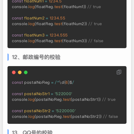
const
floatNum1
=
1234.5
console
.
log
(
floatReg
.
test
(
floatNum1
)
)
// true
const
floatNum2
=
1234.55
console
.
log
(
floatReg
.
test
(
floatNum2
)
)
// true
const
floatNum3
=
1234.555
console
.
log
(
floatReg
.
test
(
floatNum3
)
)
// false
12、邮政编号的校验
const
 postalNoReg 
=
/
^
\d
{
6
}
$
/
const
postalNoStr1
=
'522000'
console
.
log
(
postalNoReg
.
test
(
postalNoStr1
)
)
// true
const
postalNoStr2
=
'5220000'
console
.
log
(
postalNoReg
.
test
(
postalNoStr2
)
)
// false
13、QQ号的校验