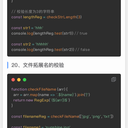
}
// 校验长度为3的字符串
const
lengthReg
=
checkStrLength
(
3
)
const
str1
=
'hhh'
console
.
log
(
lengthReg
.
test
(
str1
)
)
// true
const
str2
=
'hhhhh'
console
.
log
(
lengthReg
.
test
(
str2
)
)
// false
20、文件拓展名的校验
function
checkFileName
(
arr
)
{
  arr 
=
 arr
.
map
(
name 
=>
`.${name}`
)
.
join
(
'|'
)
return
new
RegExp
(
`(${arr})$`
)
}
const
filenameReg
=
checkFileName
(
[
'jpg'
,
'png'
,
'txt'
]
)
const
filename1
=
'sunshine.jpg'