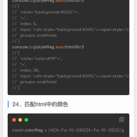
console
.
log
(
styleReg
.
exec
(
htmlStr
)
)
// [
//   'style="background:#000;">',
//   '>',
//   index: 5,
//   input: '<div style="background:#000;"><span style="colo
//   groups: undefined
// ]
console
.
log
(
styleReg
.
exec
(
htmlStr
)
)
// [
//   'style="color:#fff">',
//   '>',
//   index: 36,
//   input: '<div style="background:#000;"><span style="colo
//   groups: undefined
// ]
24、匹配html中的颜色
const
 colorReg 
=
/
#([A-Fa-f0-9]{6}|[A-Fa-f0-9]{3})/g