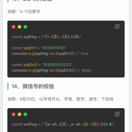
说明：5-11位数字
const
 qqReg 
=
/
^
[
1
-
9
]
[
0
-
9
]
{
4
,
10
}
$
/
const
qqStr1
=
'1915801633'
console
.
log
(
qqReg
.
test
(
qqStr1
)
)
// true
const
qqStr2
=
'191580163333'
console
.
log
(
qqReg
.
test
(
qqStr2
)
)
// false
14、微信号的校验
说明：6至20位，以字母开头，字母，数字，减号，下划线
const
 wxReg 
=
/
^
[
a
-
zA
-
Z
]
(
[
-
_a
-
zA
-
Z0
-
9
]
{
5
,
19
}
)
+
$
/