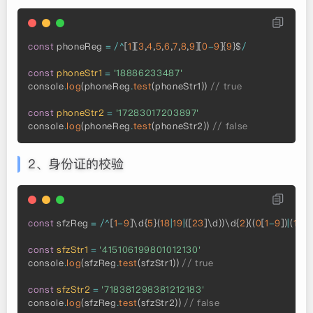
const
 phoneReg 
=
/
^
[
1
]
[
3
,
4
,
5
,
6
,
7
,
8
,
9
]
[
0
-
9
]
{
9
}
$
/
const
phoneStr1
=
'18886233487'
console
.
log
(
phoneReg
.
test
(
phoneStr1
)
)
// true
const
phoneStr2
=
'17283017203897'
console
.
log
(
phoneReg
.
test
(
phoneStr2
)
)
// false
2、身份证的校验
const
 sfzReg 
=
/
^
[
1
-
9
]
\d
{
5
}
(
18
|
19
|
(
[
23
]
\d
)
)
\d
{
2
}
(
(
0
[
1
-
9
]
)
|
(
10
|
1
const
sfzStr1
=
'415106199801012130'
console
.
log
(
sfzReg
.
test
(
sfzStr1
)
)
// true
const
sfzStr2
=
'718381298381212183'
console
.
log
(
sfzReg
.
test
(
sfzStr2
)
)
// false