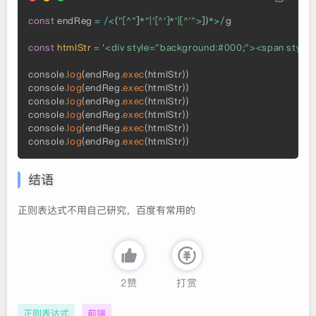
const
 endReg 
=
/
<
(
"[^"
]
*
"|'[^']*'|[^'"
>
]
)
*
>
/
g

const
htmlStr
=
'<div style="background:#000;"><span style
console
.
log
(
endReg
.
exec
(
htmlStr
)
)
console
.
log
(
endReg
.
exec
(
htmlStr
)
)
console
.
log
(
endReg
.
exec
(
htmlStr
)
)
console
.
log
(
endReg
.
exec
(
htmlStr
)
)
console
.
log
(
endReg
.
exec
(
htmlStr
)
)
console
.
log
(
endReg
.
exec
(
htmlStr
)
)
结语
正则表达式不用自己研究，百度有常用的
2
赞
打赏
正则表达式
前端