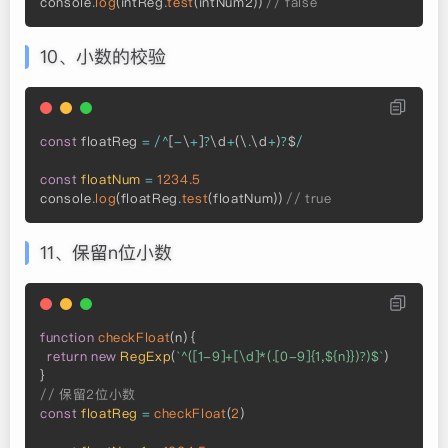
console
.
log
(
intReg
.
test
(
intNum2
)
)
// false
10、小数的校验
const
 floatReg 
=
/
^
[
-
\
+
]
?
\d
+
(
\
.
\d
+
)
?
$
/
const
floatNum
=
1234.5
console
.
log
(
floatReg
.
test
(
floatNum
)
)
// true
11、保留n位小数
function
checkFloat
(
n
)
{
return
new
RegExp
(
`^([1-9]+[\d]*(.[0-9]{1,${n}})?)$`
)
}
// 保留2位小数
const
floatReg
=
checkFloat
(
2
)