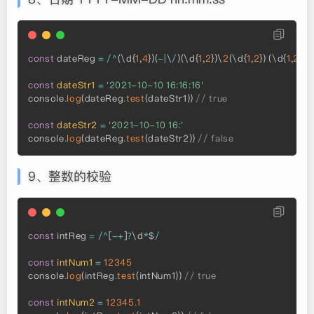
const
 dateReg 
=
/
^
(
\d
{
1
,
4
}
)
(
-
|
\
/
)
(
\d
{
1
,
2
}
)
\
2
(
\d
{
1
,
2
}
)
(
\d
{
1
,
2
}
)
:
(
const
dateStr1
=
'2021-10-10 16:16:16'
console
.
log
(
dateReg
.
test
(
dateStr1
)
)
// true
const
dateStr2
=
'2021-10-10 16:'
console
.
log
(
dateReg
.
test
(
dateStr2
)
)
// false
9、整数的校验
const
 intReg 
=
/
^
[
-
+
]
?
\d
*
$
/
const
intNum1
=
12345
console
.
log
(
intReg
.
test
(
intNum1
)
)
// true
const
intNum2
=
12345.1