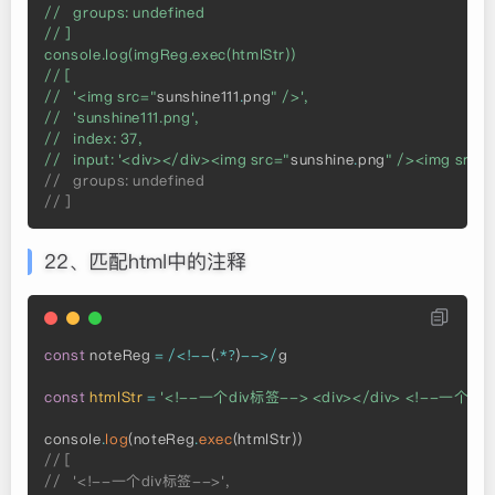
//   groups: undefined

// ]

console.log(imgReg.exec(htmlStr))

// [

//   '<img src="
sunshine111
.
png
" />',

//   'sunshine111.png',

//   index: 37,

//   input: '<div></div><img src="
sunshine
.
png
" /><img src=
//   groups: undefined
// ] 
22、匹配html中的注释
const
 noteReg 
=
/
<
!
--
(
.
*
?
)
--
>
/
g

const
htmlStr
=
'<!--一个div标签--> <div></div> <!--一个div
console
.
log
(
noteReg
.
exec
(
htmlStr
)
)
// [
//   '<!--一个div标签-->',