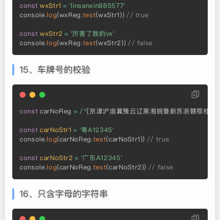
const
wxStr1
=
'linsanxin885577'
console
.
log
(
wxReg
.
test
(
wxStr1
)
)
// true
const
wxStr2
=
'厉害了我的vx'
console
.
log
(
wxReg
.
test
(
wxStr2
)
)
// false
15、车牌号的校验
const
 carNoReg 
=
/
^
[
京津沪渝冀豫云辽黑湘皖鲁新苏浙赣鄂桂甘
const
carNoStr1
=
'粤A12345'
console
.
log
(
carNoReg
.
test
(
carNoStr1
)
)
// true
const
carNoStr2
=
'广东A12345'
console
.
log
(
carNoReg
.
test
(
carNoStr2
)
)
// false
16、只含字母的字符串