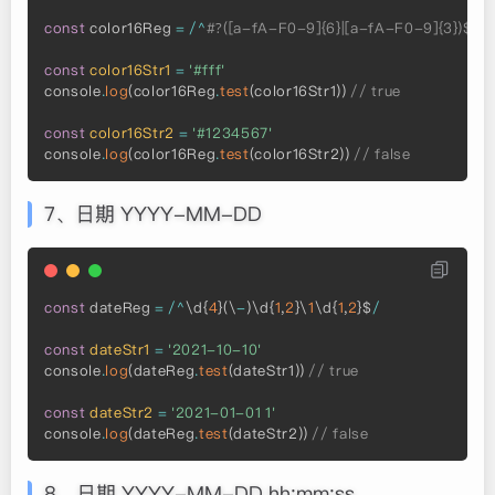
const
 color16Reg 
=
/
^
#?([a-fA-F0-9]{6}|[a-fA-F0-9]{3})$/
const
color16Str1
=
'#fff'
console
.
log
(
color16Reg
.
test
(
color16Str1
)
)
// true
const
color16Str2
=
'#1234567'
console
.
log
(
color16Reg
.
test
(
color16Str2
)
)
// false
7、日期 YYYY-MM-DD
const
 dateReg 
=
/
^
\d
{
4
}
(
\
-
)
\d
{
1
,
2
}
\
1
\d
{
1
,
2
}
$
/
const
dateStr1
=
'2021-10-10'
console
.
log
(
dateReg
.
test
(
dateStr1
)
)
// true
const
dateStr2
=
'2021-01-01 1'
console
.
log
(
dateReg
.
test
(
dateStr2
)
)
// false
8、日期 YYYY-MM-DD hh:mm:ss