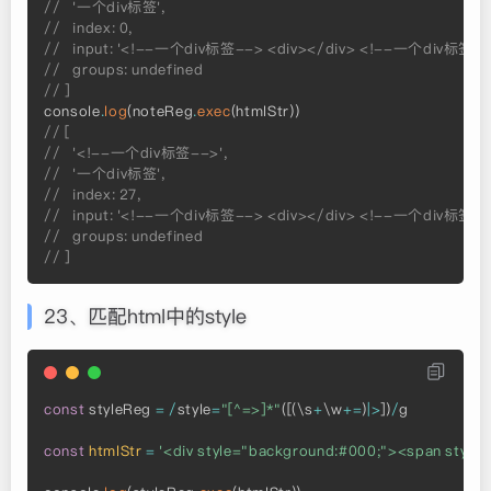
//   '一个div标签',
//   index: 0,
//   input: '<!--一个div标签--> <div></div> <!--一个div标签-->
//   groups: undefined
// ]
console
.
log
(
noteReg
.
exec
(
htmlStr
)
)
// [
//   '<!--一个div标签-->',
//   '一个div标签',
//   index: 27,
//   input: '<!--一个div标签--> <div></div> <!--一个div标签-->
//   groups: undefined
// ]
23、匹配html中的style
const
 styleReg 
=
/
style
=
"[^=>]*"
(
[
(
\s
+
\w
+=
)
|
>
]
)
/
g

const
htmlStr
=
'<div style="background:#000;"><span style=