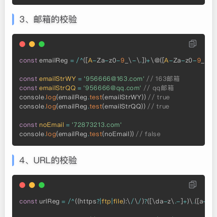
3、邮箱的校验
const
 emailReg 
=
/
^
(
[
A
-
Za
-
z0
-
9
_\
-
\
.
]
)
+
\@
(
[
A
-
Za
-
z0
-
9
_\
-
\
const
emailStrWY
=
'956666@163.com'
// 163邮箱
const
emailStrQQ
=
'956666@qq.com'
// qq邮箱
console
.
log
(
emailReg
.
test
(
emailStrWY
)
)
// true
console
.
log
(
emailReg
.
test
(
emailStrQQ
)
)
// true
const
noEmail
=
'72873213.com'
console
.
log
(
emailReg
.
test
(
noEmail
)
)
// false
4、URL的校验
const
 urlReg 
=
/
^
(
(
https
?
|
ftp
|
file
)
:
\
/
\
/
)
?
(
[
\da
-
z\
.
-
]
+
)
\
.
(
[
a
-
z\
.